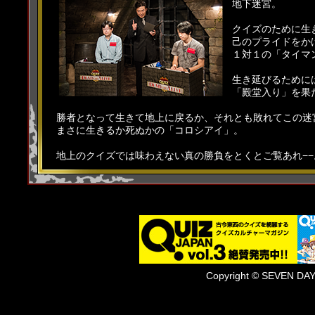
地下迷宮。
2015.03.04
「デイリーポータル Z：@nifty」にて「
クイズのために生
ー古川洋平さんによる競技クイズの解
己のプライドをか
１対１の「タイマ
生き延びるために
「殿堂入り」を果
勝者となって生きて地上に戻るか、それとも敗れてこの迷
まさに生きるか死ぬかの「コロシアイ」。
地上のクイズでは味わえない真の勝負をとくとご覧あれ−−
Copyright © SEVEN DAYS